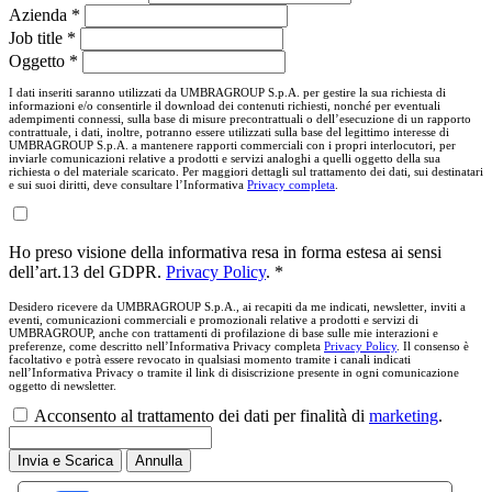
Azienda *
Job title *
Oggetto *
I dati inseriti saranno utilizzati da UMBRAGROUP S.p.A. per gestire la sua richiesta di
informazioni e/o consentirle il download dei contenuti richiesti, nonché per eventuali
adempimenti connessi, sulla base di misure precontrattuali o dell’esecuzione di un rapporto
contrattuale, i dati, inoltre, potranno essere utilizzati sulla base del legittimo interesse di
UMBRAGROUP S.p.A. a mantenere rapporti commerciali con i propri interlocutori, per
inviarle comunicazioni relative a prodotti e servizi analoghi a quelli oggetto della sua
richiesta o del materiale scaricato. Per maggiori dettagli sul trattamento dei dati, sui destinatari
e sui suoi diritti, deve consultare l’Informativa
Privacy completa
.
Ho preso visione della informativa resa in forma estesa ai sensi
dell’art.13 del GDPR.
Privacy Policy
. *
Desidero ricevere da UMBRAGROUP S.p.A., ai recapiti da me indicati, newsletter, inviti a
eventi, comunicazioni commerciali e promozionali relative a prodotti e servizi di
UMBRAGROUP, anche con trattamenti di profilazione di base sulle mie interazioni e
preferenze, come descritto nell’Informativa Privacy completa
Privacy Policy
. Il consenso è
facoltativo e potrà essere revocato in qualsiasi momento tramite i canali indicati
nell’Informativa Privacy o tramite il link di disiscrizione presente in ogni comunicazione
oggetto di newsletter.
Acconsento al trattamento dei dati per finalità di
marketing
.
Invia e Scarica
Annulla