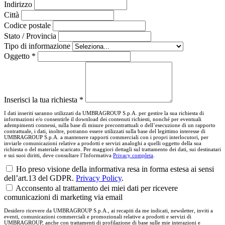
Indirizzo
Città
Codice postale
Stato / Provincia
Tipo di informazione
Oggetto *
Inserisci la tua richiesta *
I dati inseriti saranno utilizzati da UMBRAGROUP S.p.A. per gestire la sua richiesta di
informazioni e/o consentirle il download dei contenuti richiesti, nonché per eventuali
adempimenti connessi, sulla base di misure precontrattuali o dell’esecuzione di un rapporto
contrattuale, i dati, inoltre, potranno essere utilizzati sulla base del legittimo interesse di
UMBRAGROUP S.p.A. a mantenere rapporti commerciali con i propri interlocutori, per
inviarle comunicazioni relative a prodotti e servizi analoghi a quelli oggetto della sua
richiesta o del materiale scaricato. Per maggiori dettagli sul trattamento dei dati, sui destinatari
e sui suoi diritti, deve consultare l’Informativa
Privacy completa
.
Ho preso visione della informativa resa in forma estesa ai sensi
dell’art.13 del GDPR.
Privacy Policy
.
Acconsento al trattamento dei miei dati per ricevere
comunicazioni di marketing via email
Desidero ricevere da UMBRAGROUP S.p.A., ai recapiti da me indicati, newsletter, inviti a
eventi, comunicazioni commerciali e promozionali relative a prodotti e servizi di
UMBRAGROUP, anche con trattamenti di profilazione di base sulle mie interazioni e