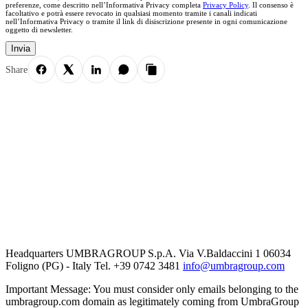
preferenze, come descritto nell’Informativa Privacy completa
Privacy Policy
. Il consenso è
facoltativo e potrà essere revocato in qualsiasi momento tramite i canali indicati
nell’Informativa Privacy o tramite il link di disiscrizione presente in ogni comunicazione
oggetto di newsletter.
Invia
Share
Headquarters UMBRAGROUP S.p.A. Via V.Baldaccini 1 06034
Foligno (PG) - Italy Tel. +39 0742 3481
info@umbragroup.com
Important Message: You must consider only emails belonging to the
umbragroup.com domain as legitimately coming from UmbraGroup