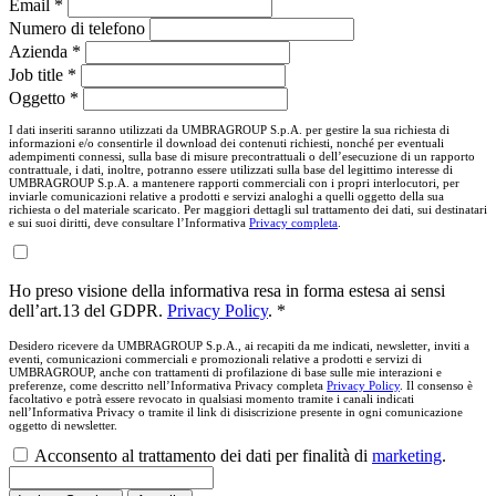
Email *
Numero di telefono
Azienda *
Job title *
Oggetto *
I dati inseriti saranno utilizzati da UMBRAGROUP S.p.A. per gestire la sua richiesta di
informazioni e/o consentirle il download dei contenuti richiesti, nonché per eventuali
adempimenti connessi, sulla base di misure precontrattuali o dell’esecuzione di un rapporto
contrattuale, i dati, inoltre, potranno essere utilizzati sulla base del legittimo interesse di
UMBRAGROUP S.p.A. a mantenere rapporti commerciali con i propri interlocutori, per
inviarle comunicazioni relative a prodotti e servizi analoghi a quelli oggetto della sua
richiesta o del materiale scaricato. Per maggiori dettagli sul trattamento dei dati, sui destinatari
e sui suoi diritti, deve consultare l’Informativa
Privacy completa
.
Ho preso visione della informativa resa in forma estesa ai sensi
dell’art.13 del GDPR.
Privacy Policy
. *
Desidero ricevere da UMBRAGROUP S.p.A., ai recapiti da me indicati, newsletter, inviti a
eventi, comunicazioni commerciali e promozionali relative a prodotti e servizi di
UMBRAGROUP, anche con trattamenti di profilazione di base sulle mie interazioni e
preferenze, come descritto nell’Informativa Privacy completa
Privacy Policy
. Il consenso è
facoltativo e potrà essere revocato in qualsiasi momento tramite i canali indicati
nell’Informativa Privacy o tramite il link di disiscrizione presente in ogni comunicazione
oggetto di newsletter.
Acconsento al trattamento dei dati per finalità di
marketing
.