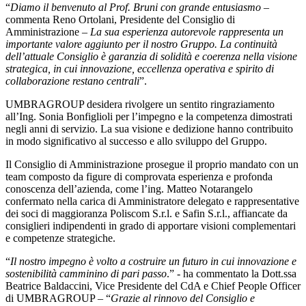
“
Diamo il benvenuto al Prof. Bruni con grande entusiasmo
–
commenta Reno Ortolani, Presidente del Consiglio di
Amministrazione –
La sua esperienza autorevole rappresenta un
importante valore aggiunto per il nostro Gruppo. La continuità
dell’attuale Consiglio è garanzia di solidità e coerenza nella visione
strategica, in cui innovazione, eccellenza operativa e spirito di
collaborazione restano centrali
”.
UMBRAGROUP desidera rivolgere un sentito ringraziamento
all’Ing. Sonia Bonfiglioli per l’impegno e la competenza dimostrati
negli anni di servizio. La sua visione e dedizione hanno contribuito
in modo significativo al successo e allo sviluppo del Gruppo.
Il Consiglio di Amministrazione prosegue il proprio mandato con un
team composto da figure di comprovata esperienza e profonda
conoscenza dell’azienda, come l’ing. Matteo Notarangelo
confermato nella carica di Amministratore delegato e rappresentative
dei soci di maggioranza Poliscom S.r.l. e Safin S.r.l., affiancate da
consiglieri indipendenti in grado di apportare visioni complementari
e competenze strategiche.
“
Il nostro impegno è volto a costruire un futuro in cui innovazione e
sostenibilità camminino di pari passo
.” - ha commentato la Dott.ssa
Beatrice Baldaccini, Vice Presidente del CdA e Chief People Officer
di UMBRAGROUP – “
Grazie al rinnovo del Consiglio e