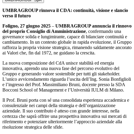
UMBRAGROUP rinnova il CDA: continuità, visione e slancio
verso il futuro
Foligno, 27 giugno 2025
–
UMBRAGROUP annuncia il rinnovo
del proprio Consiglio di Amministrazione
, confermando una
governance solida e lungimirante, capace di bilanciare continuità e
cambiamento. In un contesto globale in rapida evoluzione, il Gruppo
rafforza la propria visione strategica, rimanendo saldamente ancorato
ai Valori che, fin dal 1972, ne guidano la crescita.
La nuova composizione del CdA unisce stabilità ed energia
innovativa, aprendo una nuova fase del percorso evolutivo del
Gruppo e generando valore sostenibile per tutti gli stakeholder.
L’unico avvicendamento riguarda l’uscita dell’Ing. Sonia Bonfiglioli
e l’ingresso del Prof. Massimiliano Bruni, docente presso la SDA
Bocconi School of Management e l’Università IULM di Milano.
Il Prof. Bruni porta con sé una consolidata esperienza accademica e
consulenziale nei campi della strategia e dell’organizzazione
aziendale. Il suo contributo è atteso con grande interesse, nella
certezza che saprà offrire una prospettiva innovativa sui mercati di
riferimento e potenziare ulteriormente l’approccio aziendale alla
risoluzione strategica delle sfide.