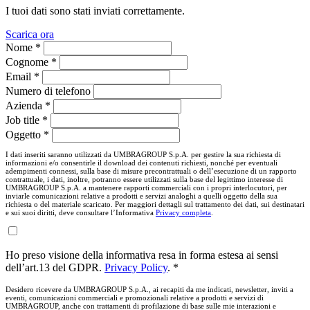
I tuoi dati sono stati inviati correttamente.
Scarica ora
Nome *
Cognome *
Email *
Numero di telefono
Azienda *
Job title *
Oggetto *
I dati inseriti saranno utilizzati da UMBRAGROUP S.p.A. per gestire la sua richiesta di
informazioni e/o consentirle il download dei contenuti richiesti, nonché per eventuali
adempimenti connessi, sulla base di misure precontrattuali o dell’esecuzione di un rapporto
contrattuale, i dati, inoltre, potranno essere utilizzati sulla base del legittimo interesse di
UMBRAGROUP S.p.A. a mantenere rapporti commerciali con i propri interlocutori, per
inviarle comunicazioni relative a prodotti e servizi analoghi a quelli oggetto della sua
richiesta o del materiale scaricato. Per maggiori dettagli sul trattamento dei dati, sui destinatari
e sui suoi diritti, deve consultare l’Informativa
Privacy completa
.
Ho preso visione della informativa resa in forma estesa ai sensi
dell’art.13 del GDPR.
Privacy Policy
. *
Desidero ricevere da UMBRAGROUP S.p.A., ai recapiti da me indicati, newsletter, inviti a
eventi, comunicazioni commerciali e promozionali relative a prodotti e servizi di
UMBRAGROUP, anche con trattamenti di profilazione di base sulle mie interazioni e